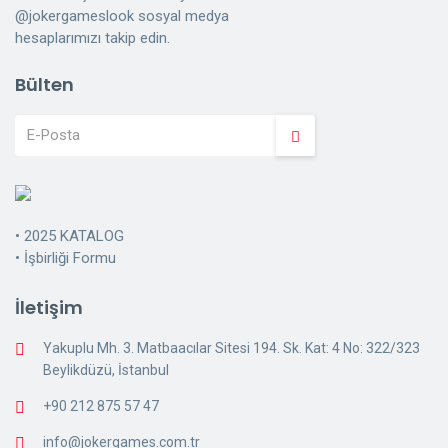
@jokergameslook sosyal medya
hesaplarımızı takip edin.
Bülten
•
2025 KATALOG
•
İşbirliği Formu
İletişim
Yakuplu Mh. 3. Matbaacılar Sitesi 194. Sk. Kat: 4 No: 322/323
Beylikdüzü, İstanbul
+90 212 875 57 47
info@jokergames.com.tr