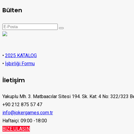
Bülten
•
2025 KATALOG
•
İşbirliği Formu
İletişim
Yakuplu Mh. 3. Matbaacılar Sitesi 194. Sk. Kat: 4 No: 322/323 B
+90 212 875 57 47
info@jokergames.com.tr
Haftaiçi: 09:00 -18:00
BİZE ULAŞIN