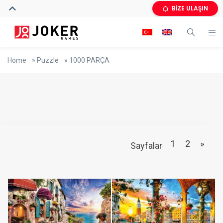
BİZE ULAŞIN
Home
»
Puzzle
»
1000 PARÇA
1
2
»
Sayfalar