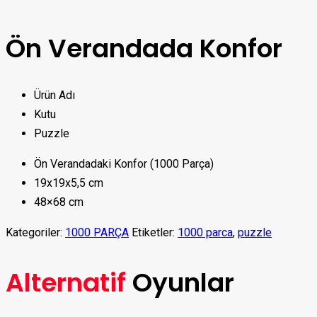
Ön Verandada Konfor
Ürün Adı
Kutu
Puzzle
Ön Verandadaki Konfor (1000 Parça)
19x19x5,5 cm
48×68 cm
Kategoriler:
1000 PARÇA
Etiketler:
1000 parca
,
puzzle
Alternatif
Oyunlar