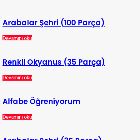
Arabalar Şehri (100 Parça)
Devamını oku
Renkli Okyanus (35 Parça)
Devamını oku
Alfabe Öğreniyorum
Devamını oku