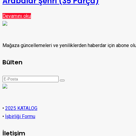
Arabalar Şehri (35 Parça)
Devamını oku
Mağaza güncellemeleri ve yeniliklerden haberdar için abone o
Bülten
•
2025 KATALOG
•
İşbirliği Formu
İletişim