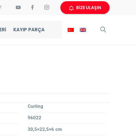
BİZE ULAŞIN
7
ERI
KAYIP PARÇA
Curling
96022
30,5×22,5×6 cm