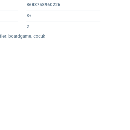
8683758960226
3+
2
tler:
boardgame
,
cocuk