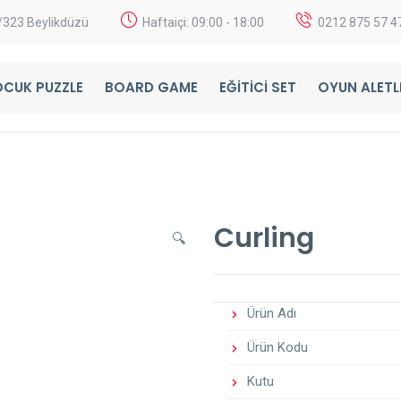
2/323 Beylikdüzü
Haftaiçi: 09:00 - 18:00
0212 875 57 4
CUK PUZZLE
BOARD GAME
EĞITICI SET
OYUN ALETL
Curling
🔍
Ürün Adı
Ürün Kodu
Kutu