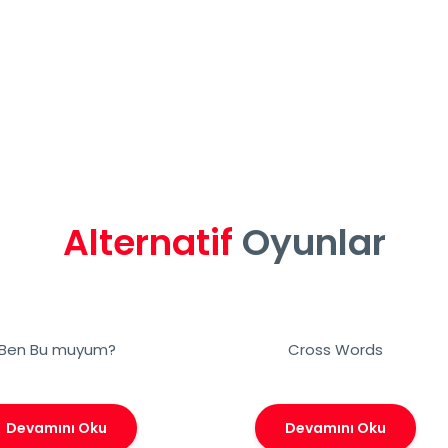
Alternatif
Oyunlar
Ben Bu muyum?
Cross Words
Devamını Oku
Devamını Oku