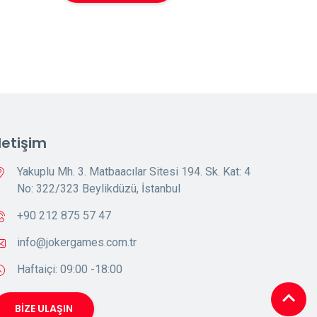
İletişim
Yakuplu Mh. 3. Matbaacılar Sitesi 194. Sk. Kat: 4
No: 322/323 Beylikdüzü, İstanbul
+90 212 875 57 47
info@jokergames.com.tr
Haftaiçi: 09:00 -18:00
BİZE ULAŞIN