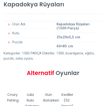
Kapadokya Rüyaları
Ürün Adı
Kapadokya Rüyaları
(1500 Parça)
Kutu
25x20x5,5 cm
Puzzle
60×85 cm
Kategoriler:
1500 PARÇA
Etiketler:
1500
,
boardgame
,
eğitici
,
puzzle
,
zeka oyunu
Alternatif
Oyunlar
Crazy
Lüks
Gün
Kediler
Fishing
Rulo
Batarken
(52
Satranç
Parça)