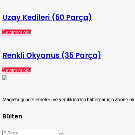
Uzay Kedileri (50 Parça)
Devamını oku
Renkli Okyanus (35 Parça)
Devamını oku
Mağaza güncellemeleri ve yeniliklerden haberdar için abone o
Bülten