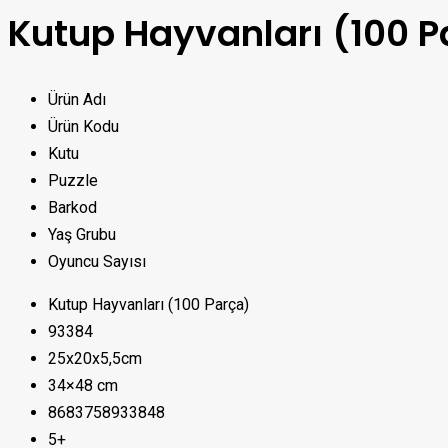
Kutup Hayvanları (100 P
Ürün Adı
Ürün Kodu
Kutu
Puzzle
Barkod
Yaş Grubu
Oyuncu Sayısı
Kutup Hayvanları (100 Parça)
93384
25x20x5,5cm
34×48 cm
8683758933848
5+