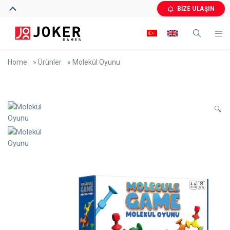
BİZE ULAŞIN
Home
»
Ürünler
»
Molekül Oyunu
🔍