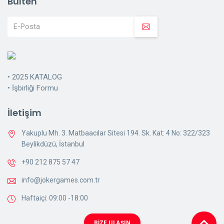
Bülten
•
2025 KATALOG
•
İşbirliği Formu
İletişim
Yakuplu Mh. 3. Matbaacılar Sitesi 194. Sk. Kat: 4 No: 322/323
Beylikdüzü, İstanbul
+90 212 875 57 47
info@jokergames.com.tr
Haftaiçi: 09:00 -18:00
BİZE ULAŞIN