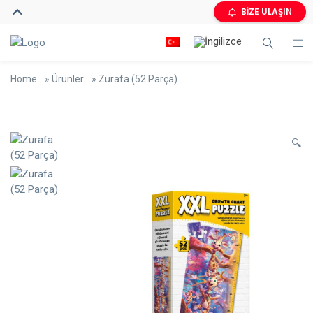
BİZE ULAŞIN
Home
»
Ürünler
»
Zürafa (52 Parça)
🔍