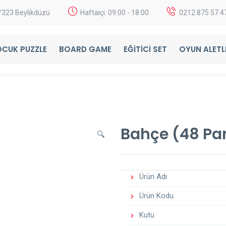
2/323 Beylikdüzü
Haftaiçi: 09:00 - 18:00
0212 875 57 4
CUK PUZZLE
BOARD GAME
EĞITICI SET
OYUN ALETL
Bahçe (48 Pa
🔍
Ürün Adı
Ürün Kodu
Kutu