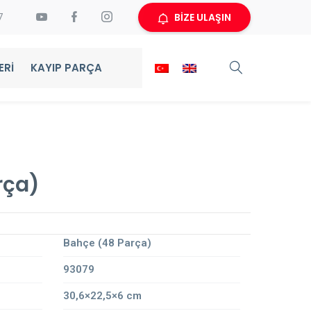
BİZE ULAŞIN
7
ERI
KAYIP PARÇA
rça)
Bahçe (48 Parça)
93079
30,6×22,5×6 cm