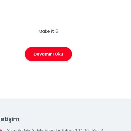
Make it 5
Devamını Oku
İletişim
Yakuplu Mh. 3. Matbaacılar Sitesi 194. Sk. Kat: 4