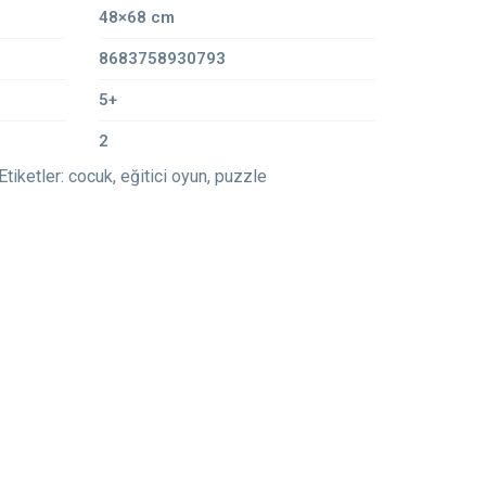
48×68 cm
8683758930793
5+
2
Etiketler:
cocuk
,
eğitici oyun
,
puzzle